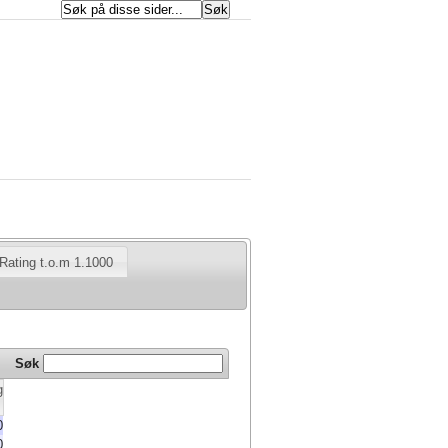
ating t.o.m 1.1000
Søk
g
0
0