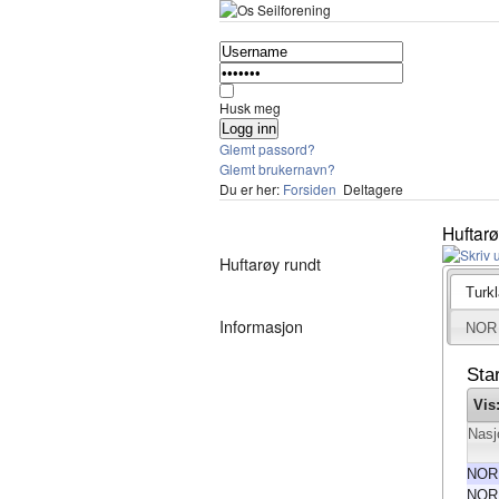
Husk meg
Glemt passord?
Glemt brukernavn?
Du er her:
Forsiden
Deltagere
Huftarø
Huftarøy rundt
Turk
Informasjon
NOR 
Star
Vis
Nasj
NOR
NOR