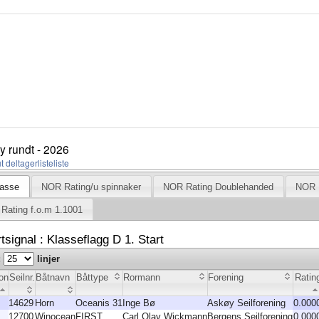
y rundt - 2026
lasse
NOR Rating/u spinnaker
NOR Rating Doublehanded
NOR R
Rating f.o.m 1.1001
tsignal : Klasseflagg D 1. Start
:
linjer
on
Seilnr.
Båtnavn
Båttype
Rormann
Forening
Ratin
14629
Horn
Oceanis 31
Inge Bø
Askøy Seilforening
0.000
12700
Winocean
FIRST
Carl Olav Wickmann
Bergens Seilforening
0.000