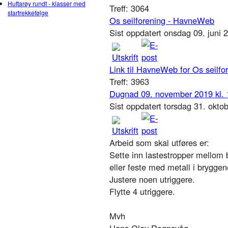
Huftarøy rundt - klasser med
Treff: 3064
startrekkefølge
Os seilforening - HavneWeb
Sist oppdatert onsdag 09. juni
Link til HavneWeb for Os seilfo
Treff: 3963
Dugnad 09. november 2019 kl. 
Sist oppdatert torsdag 31. okt
Arbeid som skal utføres er:
Sette inn lastestropper mellom 
eller feste med metall i bryggen
Justere noen utriggere.
Flytte 4 utriggere.
Mvh
Hans-Olav Rognsvåg