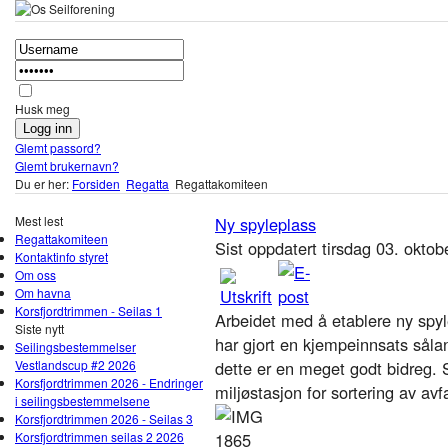
Husk meg
Glemt passord?
Glemt brukernavn?
Du er her:
Forsiden
Regatta
Regattakomiteen
Mest lest
Ny spyleplass
Regattakomiteen
Sist oppdatert tirsdag 03. okto
Kontaktinfo styret
Om oss
Om havna
Korsfjordtrimmen - Seilas 1
Arbeidet med å etablere ny spy
Siste nytt
har gjort en kjempeinnsats sålan
Seilingsbestemmelser
Vestlandscup #2 2026
dette er en meget godt bidreg.
Korsfjordtrimmen 2026 - Endringer
miljøstasjon for sortering av avfa
i seilingsbestemmelsene
Korsfjordtrimmen 2026 - Seilas 3
Korsfjordtrimmen seilas 2 2026