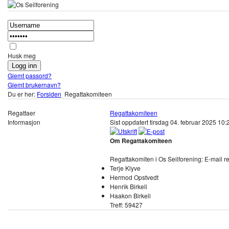
Husk meg
Glemt passord?
Glemt brukernavn?
Du er her:
Forsiden
Regattakomiteen
Regattaer
Regattakomiteen
Informasjon
Sist oppdatert tirsdag 04. februar 2025 10
Om Regattakomiteen
Regattakomiten i Os Seilforening: E-mail r
Terje Klyve
Hermod Opstvedt
Henrik Birkeli
Haakon Birkeli
Treff: 59427