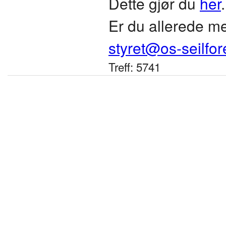
Dette gjør du
her
.
Er du allerede m
styret@os-seilfor
Treff: 5741