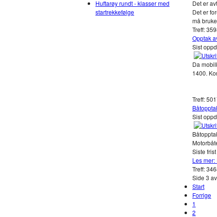
Huftarøy rundt - klasser med
Det er av
startrekkefølge
Det er fo
må bruke 
Treff: 35
Opptak av
Sist oppd
Da mobilk
1400. Ko
Treff: 50
Båtoppta
Sist oppd
Båtoppta
Motorbåte
Siste fri
Les mer:
Treff: 34
Side 3 av
Start
Forrige
1
2