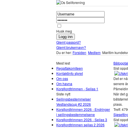
Husk meg
Glemt passord?
Glemt brukernavn?
Du er her:
Forsiden
Medlem
Maritim kundekv
Mest lest
Båtoppta
Regattakomiteen
Sist opp
Kontaktinfo styret
Om oss
Det er nå
Om havna
senere å
Korsfjordtrimmen - Seilas 1
Påmelding
Siste nytt
Når det g
Seilingsbestemmelser
båtstørre
Vestlandscup #2 2026
plass.
Korsfjordtrimmen 2026 - Endringer
Treff: 47
i seilingsbestemmelsene
Sjøsettin
Korsfjordtrimmen 2026 - Seilas 3
Sist oppd
Korsfjordtrimmen seilas 2 2026