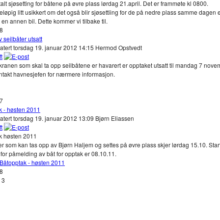
talt sjøsetting for båtene på øvre plass lørdag 21.april. Det er frammøte kl 0800.
reløpig litt usikkert om det også blir sjøsettiing for de på nedre plass samme dagen e
en annen bil. Dette kommer vi tilbake til.
98
 seilbåter utsatt
atert torsdag 19. januar 2012 14:15
Hermod Opstvedt
ranen som skal ta opp seilbåtene er havarert er opptaket utsatt til mandag 7 nove
ntakt havnesjefen for nærmere informasjon.
17
k - høsten 2011
atert torsdag 19. januar 2012 13:09
Bjørn Eliassen
k høsten 2011
r som kan tas opp av Bjørn Haljem og settes på øvre plass skjer lørdag 15.10. Start
st for påmelding av båt for opptak er 08.10.11.
 Båtopptak - høsten 2011
68
 3