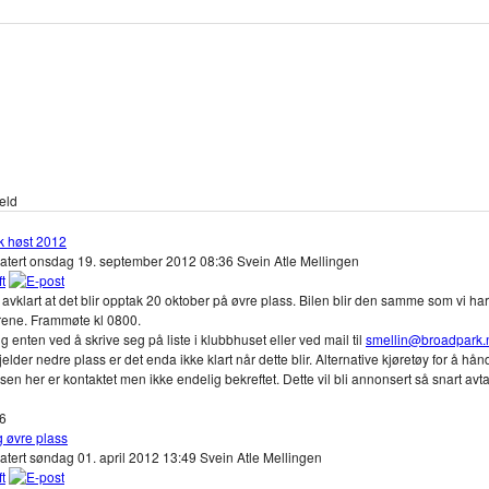
eld
k høst 2012
datert onsdag 19. september 2012 08:36
Svein Atle Mellingen
 avklart at det blir opptak 20 oktober på øvre plass. Bilen blir den samme som vi har
rene. Frammøte kl 0800.
 enten ved å skrive seg på liste i klubbhuset eller ved mail til
smellin@broadpark.
jelder nedre plass er det enda ikke klart når dette blir. Alternative kjøretøy for å hån
lsen her er kontaktet men ikke endelig bekreftet. Dette vil bli annonsert så snart avt
96
g øvre plass
atert søndag 01. april 2012 13:49
Svein Atle Mellingen