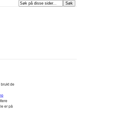
 brukt de
no
dtere
ale er på