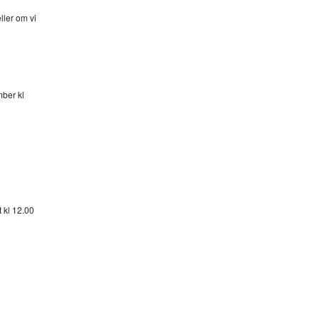
ller om vi
mber kl
 kl 12.00