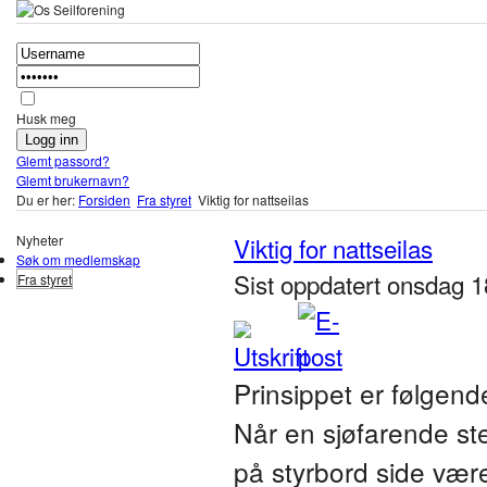
Husk meg
Glemt passord?
Glemt brukernavn?
Du er her:
Forsiden
Fra styret
Viktig for nattseilas
Nyheter
Viktig for nattseilas
Søk om medlemskap
Sist oppdatert onsdag 
Fra styret
Prinsippet er følgend
Når en sjøfarende stev
på styrbord side vær