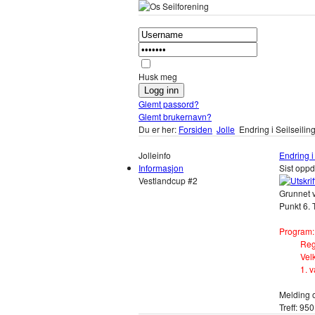
Husk meg
Glemt passord?
Glemt brukernavn?
Du er her:
Forsiden
Jolle
Endring i Seilseili
Jolleinfo
Endring i
Informasjon
Sist oppd
Vestlandcup #2
Grunnet 
Punkt 6. 
Program:
Reg
Vel
1. 
Melding 
Treff: 950