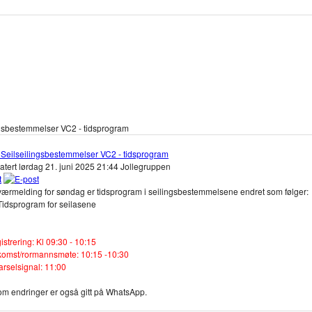
ngsbestemmelser VC2 - tidsprogram
 Seilseilingsbestemmelser VC2 - tidsprogram
atert lørdag 21. juni 2025 21:44
Jollegruppen
værmelding for søndag er tidsprogram i seilingsbestemmelsene endret som følger:
Tidsprogram for seilasene
istrering: Kl 09:30 - 10:15
komst/rormannsmøte: 10:15 -10:30
varselsignal: 11:00
om endringer er også gitt på WhatsApp.