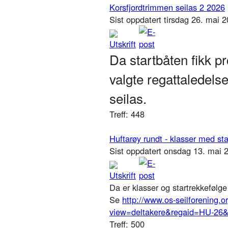
Korsfjordtrimmen seilas 2 2026
Sist oppdatert tirsdag 26. mai 
Da startbåten fikk p
valgte regattaledels
seilas.
Treff: 448
Huftarøy rundt - klasser med sta
Sist oppdatert onsdag 13. mai
Da er klasser og startrekkefølge 
Se
http://www.os-seilforening.o
view=deltakere&regaid=HU-26&
Treff: 500