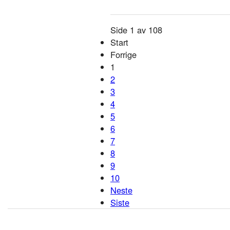
Side 1 av 108
Start
Forrige
1
2
3
4
5
6
7
8
9
10
Neste
Siste