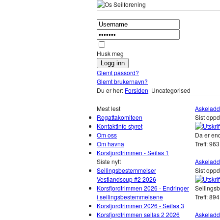
Husk meg
Glemt passord?
Glemt brukernavn?
Du er her:
Forsiden
Uncategorised
Mest lest
Askeladd
Regattakomiteen
Sist oppd
Kontaktinfo styret
Om oss
Da er end
Om havna
Treff: 963
Korsfjordtrimmen - Seilas 1
Siste nytt
Askeladd
Seilingsbestemmelser
Sist oppd
Vestlandscup #2 2026
Korsfjordtrimmen 2026 - Endringer
Seilingsb
i seilingsbestemmelsene
Treff: 894
Korsfjordtrimmen 2026 - Seilas 3
Korsfjordtrimmen seilas 2 2026
Askeladd