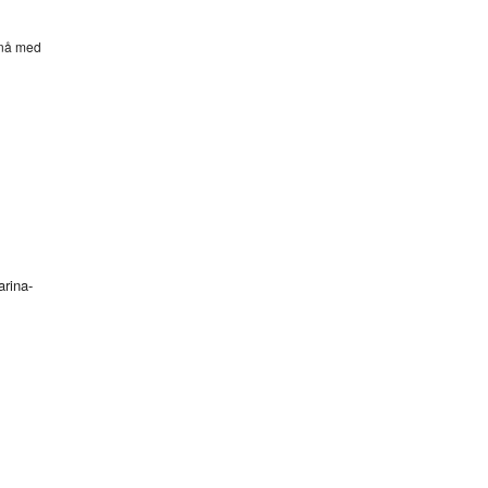
 nå med
rina-