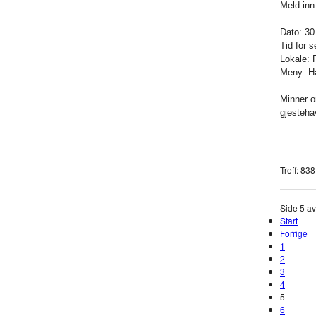
Meld inn
Dato: 30
Tid for s
Lokale: 
Meny: Ha
Minner o
gjesteha
Treff: 838
Side 5 a
Start
Forrige
1
2
3
4
5
6