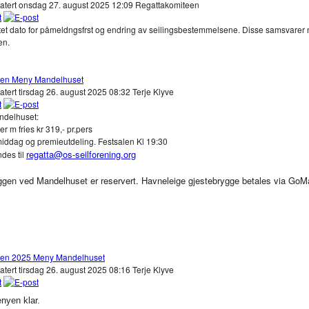
datert onsdag 27. august 2025 12:09
Regattakomiteen
ttet dato for påmeldngsfrst og endring av seilingsbestemmelsene. Disse samsvarer
en.
en Meny Mandelhuset
atert tirsdag 26. august 2025 08:32
Terje Klyve
delhuset:
 m fries kr 319,- pr.pers
iddag og premieutdeling. Festsalen Kl 19:30
regatta@os-seilforening.org
ndes til
ggen ved Mandelhuset er reservert. Havneleige gjestebrygge betales via GoMa
en 2025 Meny Mandelhuset
atert tirsdag 26. august 2025 08:16
Terje Klyve
nyen klar.