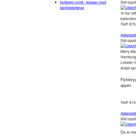
Huftarøy rundt - klasser med
Sist opp
startrekkefølge
Vi har re
kalender
Treff: 876
Askeladd
Sist oppd
Meny Man
Hamburger
Lokaler m
Antall se
Flytebry
appen
Treff: 914
Askeladd
Sist oppd
Da er me