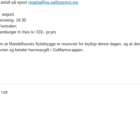
regatta@os-seilforening.org
 antall på epost
. august.
ervering: 19.30
Festsalen.
mburger m fries kr 319,- pr.prs
m at Mandelhusets flytebrygge er reservert for bryllup denne dagen, og at der
vnen og betaler havneavgift i GoMarina-appen.
v 108