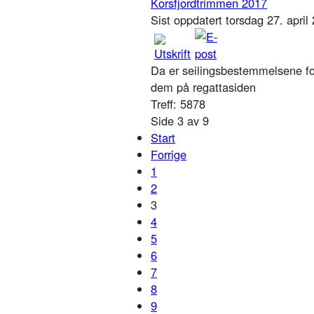
Korsfjordtrimmen 2017
Sist oppdatert torsdag 27. apri
Da er seilingsbestemmelsene for
dem på regattasiden
Treff: 5878
Side 3 av 9
Start
Forrige
1
2
3
4
5
6
7
8
9