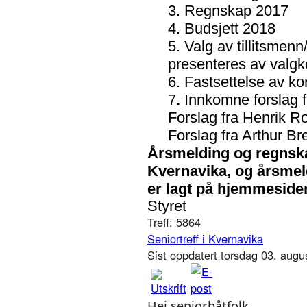
3. Regnskap 2017
4. Budsjett 2018
5. Valg av tillitsmen
presenteres av valgk
6. Fastsettelse av ko
7
.
Innkomne forslag fr
Forslag fra Henrik R
Forslag fra Arthur Br
Årsmelding og regnskap
Kvernavika, og årsmel
er lagt på hjemmeside
Styret
Treff: 5864
Seniortreff i Kvernavika
Sist oppdatert torsdag 03. aug
Hei seniorbåtfolk.