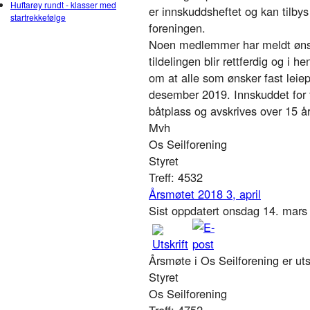
Huftarøy rundt - klasser med
er innskuddsheftet og kan tilbys
startrekkefølge
foreningen.
Noen medlemmer har meldt ønske
tildelingen blir rettferdig og i h
om at alle som ønsker fast leie
desember 2019. Innskuddet for fa
båtplass og avskrives over 15 år
Mvh
Os Seilforening
Styret
Treff: 4532
Årsmøtet 2018 3, april
Sist oppdatert onsdag 14. mar
Årsmøte i Os Seilforening er utsa
Styret
Os Seilforening
Treff: 4752