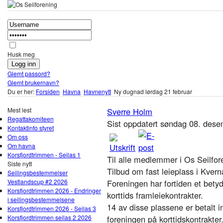
Husk meg
Glemt passord?
Glemt brukernavn?
Du er her:
Forsiden
Havna
Havnenytt
Ny dugnad lørdag 21 februar
Mest lest
Sverre Holm
Regattakomiteen
Sist oppdatert søndag 08. des
Kontaktinfo styret
Om oss
Om havna
Korsfjordtrimmen - Seilas 1
Til alle medlemmer i Os Seilfor
Siste nytt
Tilbud om fast leieplass i Kvern
Seilingsbestemmelser
Vestlandscup #2 2026
Foreningen har fortiden et bety
Korsfjordtrimmen 2026 - Endringer
korttids framleiekontrakter.
i seilingsbestemmelsene
14 av disse plassene er betalt i
Korsfjordtrimmen 2026 - Seilas 3
Korsfjordtrimmen seilas 2 2026
foreningen på korttidskontrakter