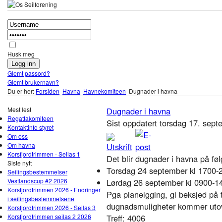
Husk meg
Glemt passord?
Glemt brukernavn?
Du er her:
Forsiden
Havna
Havnekomiteen
Dugnader i havna
Mest lest
Dugnader i havna
Regattakomiteen
Sist oppdatert torsdag 17. sep
Kontaktinfo styret
Om oss
Om havna
Korsfjordtrimmen - Seilas 1
Det blir dugnader i havna på fø
Siste nytt
Torsdag 24 september kl 1700-
Seilingsbestemmelser
Vestlandscup #2 2026
Lørdag 26 september kl 0900-1
Korsfjordtrimmen 2026 - Endringer
Pga planelgging, gi beksjed på
i seilingsbestemmelsene
dugnadsmuligheter kommer uto
Korsfjordtrimmen 2026 - Seilas 3
Korsfjordtrimmen seilas 2 2026
Treff: 4006