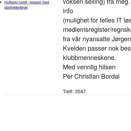
voksen seiling) fra meg. 
Huftarøy rundt - klasser med
startrekkefølge
info
(mulighet for felles IT l
medlemsregister/regnsk
fra vår nyansatte Jørge
Kvelden passer nok best
klubbmenneskene.
Med vennlig hilsen
Per Christian Bordal
Treff: 3547