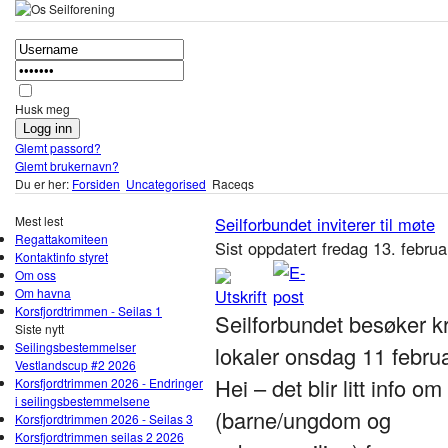
Husk meg
Glemt passord?
Glemt brukernavn?
Du er her:
Forsiden
Uncategorised
Raceqs
Mest lest
Seilforbundet inviterer til møte
Regattakomiteen
Sist oppdatert fredag 13. febru
Kontaktinfo styret
Om oss
Om havna
Korsfjordtrimmen - Seilas 1
Seilforbundet besøker kr
Siste nytt
Seilingsbestemmelser
lokaler onsdag 11 februa
Vestlandscup #2 2026
Hei – det blir litt info o
Korsfjordtrimmen 2026 - Endringer
i seilingsbestemmelsene
(barne/ungdom og
Korsfjordtrimmen 2026 - Seilas 3
Korsfjordtrimmen seilas 2 2026