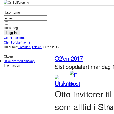
Husk meg
Glemt passord?
Glemt brukernavn?
Du er her:
Forsiden
Otto'en
O2'en 2017
Ottoen
O2'en 2017
Søke om medlemskap
Sist oppdatert mandag 
Informasjon
Otto inviterer t
som alltid i St