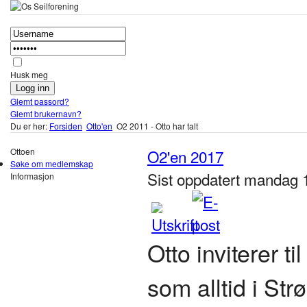
Husk meg
Glemt passord?
Glemt brukernavn?
Du er her:
Forsiden
Otto'en
O2 2011 - Otto har talt
Ottoen
O2'en 2017
Søke om medlemskap
Sist oppdatert mandag 
Informasjon
Otto inviterer t
som alltid i St