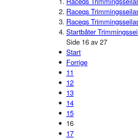
Raceqs Trimmingsseila
Raceqs Trimmingsseilas
Raceqs Trimmingsseila
Startbåter Trimmingsse
Side 16 av 27
Start
Forrige
11
12
13
14
15
16
17