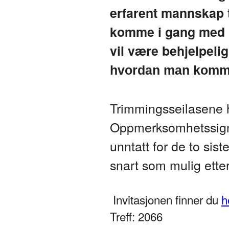
erfarent mannskap t
komme i gang med re
vil være behjelpeli
hvordan man komme
Trimmingsseilasene h
Oppmerksomhetssignal
unntatt for de to sis
snart som mulig etter
Invitasjonen finner du
h
Treff: 2066