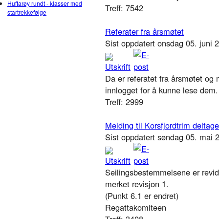
Huftarøy rundt - klasser med
Treff: 7542
startrekkefølge
Referater fra årsmøtet
Sist oppdatert onsdag 05. juni
Da er referatet fra årsmøtet o
innlogget for å kunne lese dem
Treff: 2999
Melding til Korsfjordtrim deltag
Sist oppdatert søndag 05. mai 
Seilingsbestemmelsene er revide
merket revisjon 1.
(Punkt 6.1 er endret)
Regattakomiteen
Treff: 3408