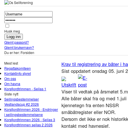
Husk meg
Glemt passord?
Glemt brukernavn?
Du er her:
Forsiden
Mest lest
Krav til registrering av båter i 
Regattakomiteen
Sist oppdatert onsdag 05. juni
Kontaktinfo styret
Om oss
Om havna
Korsfjordtrimmen - Seilas 1
Viser til vedtak på årsmøtet 5.
Siste nytt
Alle båter skal fra og med 1.jul
Seilingsbestemmelser
Vestlandscup #2 2026
kjennetegn fra enten NSSR
Korsfjordtrimmen 2026 - Endringer
småbåtregister eller NOR.
i seilingsbestemmelsene
Dersom det ikke er nok historikk 
Korsfjordtrimmen 2026 - Seilas 3
Korsfjordtrimmen seilas 2 2026
kontakt med havnesjef.