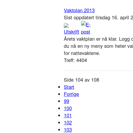
Vaktplan 2013
Sist oppdatert tirsdag 16. april
Årets vaktplan er nå klar. Logg 
du nå en ny meny som heter vakt
for nattevaktene.
Treff: 4404
Side 104 av 108
Start
Forrige
99
100
101
102
103