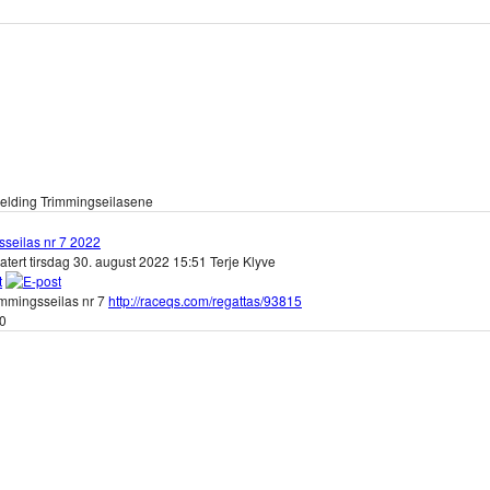
lding Trimmingseilasene
sseilas nr 7 2022
atert tirsdag 30. august 2022 15:51
Terje Klyve
trimmingsseilas nr 7
http://raceqs.com/regattas/93815
70