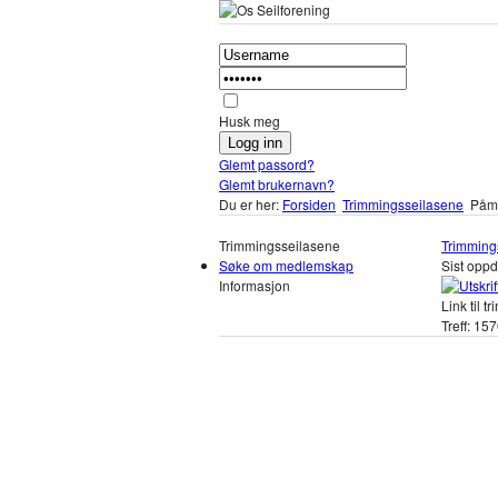
Husk meg
Glemt passord?
Glemt brukernavn?
Du er her:
Forsiden
Trimmingsseilasene
Påme
Trimmingsseilasene
Trimming
Søke om medlemskap
Sist oppd
Informasjon
Link til 
Treff: 15