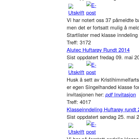
Vi har notert oss 37 påmeldte b
men det er fortsatt mulig å meld
Startlister med klasse inndeling v
Treff: 3172
Alutec Huftarøy Rundt 2014
Sist oppdatert fredag 09. mai 2
Husk å sett av Kristihimmelfarts
er egen Singelhanded klasse for
invitasjonen her:
pdf
Invitasjon
Treff: 4017
Klasseinndeling Huftarøy rundt
Sist oppdatert søndag 25. mai
Vi har nå foretatt endelig klass