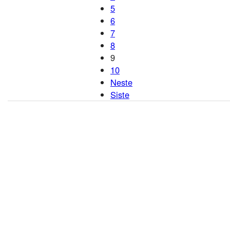
5
6
7
8
9
10
Neste
Siste